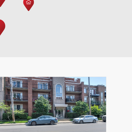
Leaflet
|
© MapTiler
© OpenStreetMap contributors