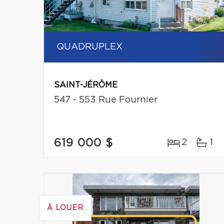
QUADRUPLEX
SAINT-JÉRÔME
547 - 553 Rue Fournier
619 000 $
2
1
À LOUER