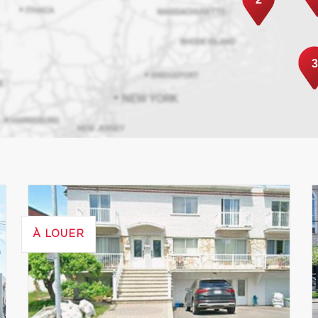
3
À LOUER