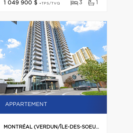
3
1
1 049 900 $
+TPS/TVQ
APPARTEMENT
MONTRÉAL (VERDUN/ÎLE-DES-SOEURS)