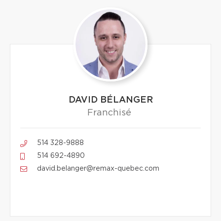
DAVID BÉLANGER
Franchisé
514 328-9888
514 692-4890
david.belanger@remax-quebec.com