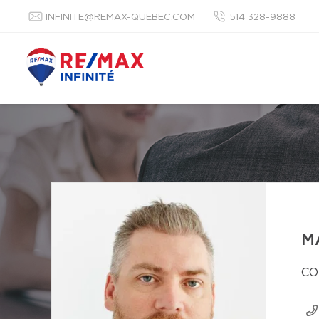
INFINITE@REMAX-QUEBEC.COM
514 328-9888
M
CO