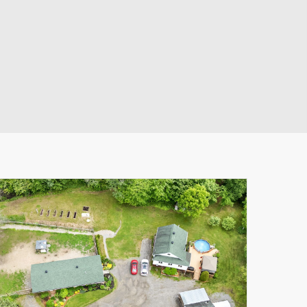
Leaflet
|
© MapTiler
© OpenStreetMap contributors