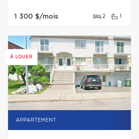
1 300 $
/mois
2
1
À LOUER
APPARTEMENT