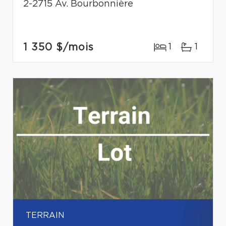
2-2715 Av. Bourbonnière
1 350 $
/mois
1
1
TERRAIN