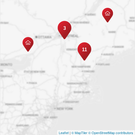
3
11
Leaflet
|
© MapTiler
© OpenStreetMap contributors