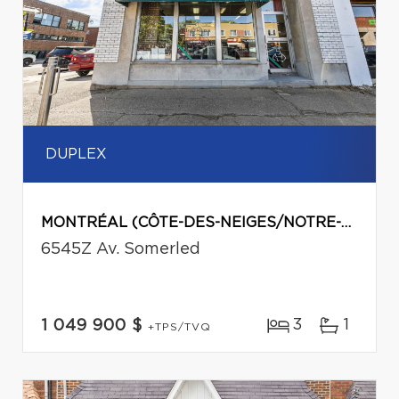
DUPLEX
MONTRÉAL (CÔTE-DES-NEIGES/NOTRE-DAME-DE-GRÂCE)
6545Z Av. Somerled
3
1
1 049 900 $
+TPS/TVQ