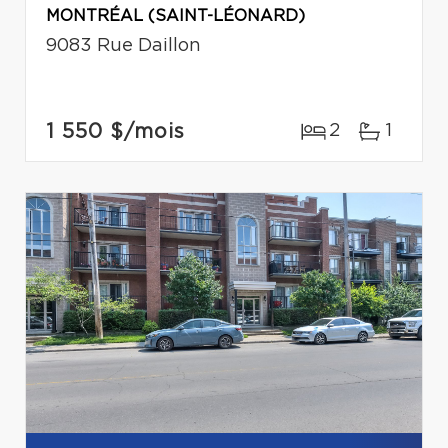
MONTRÉAL (SAINT-LÉONARD)
9083 Rue Daillon
1 550 $
/mois
2
1