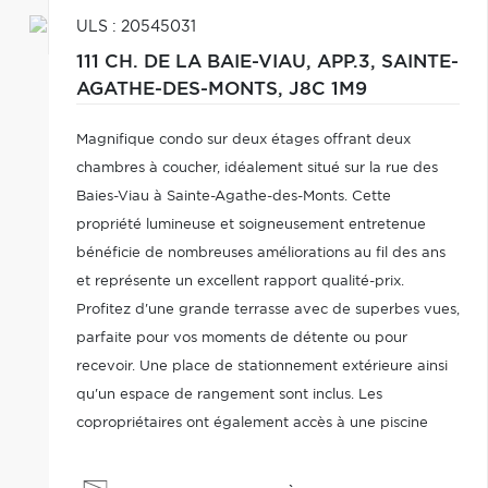
ULS : 20545031
111 CH. DE LA BAIE-VIAU, APP.3,
SAINTE-
AGATHE-DES-MONTS,
J8C 1M9
Magnifique condo sur deux étages offrant deux
chambres à coucher, idéalement situé sur la rue des
Baies-Viau à Sainte-Agathe-des-Monts. Cette
propriété lumineuse et soigneusement entretenue
bénéficie de nombreuses améliorations au fil des ans
et représente un excellent rapport qualité-prix.
Profitez d'une grande terrasse avec de superbes vues,
parfaite pour vos moments de détente ou pour
recevoir. Une place de stationnement extérieure ainsi
qu'un espace de rangement sont inclus. Les
copropriétaires ont également accès à une piscine
creusée commune dans un environnement paisible et
bien aménagé. Une occasion idéale comme résidence