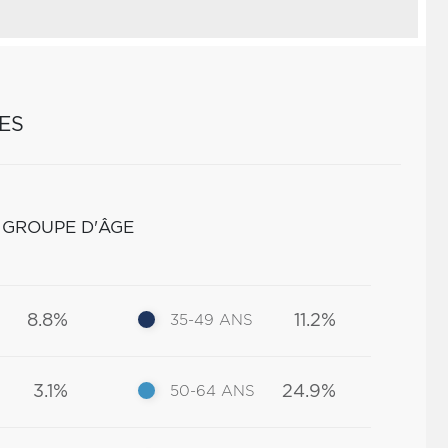
ES
 GROUPE D'ÂGE
8.8%
11.2%
35-49 ANS
3.1%
24.9%
50-64 ANS