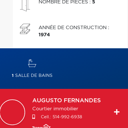
NOMBRE DE PIÈCES
:
5
principale o
ANNÉE DE CONSTRUCTION
:
1974
1
SALLE DE BAINS
AUGUSTO
FERNANDES
Courtier immobilier
Cell.:
514-992-6938